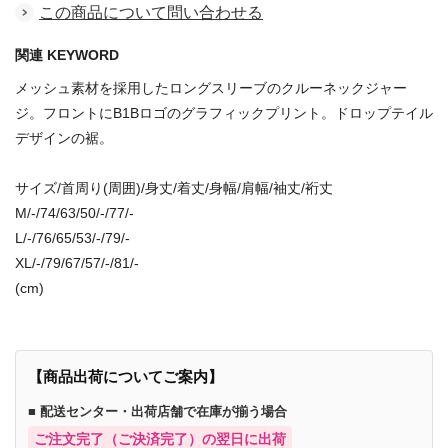
この商品について問い合わせる
関連 KEYWORD
メッシュ素材を採用したロングスリーブのクルーネックジャー
ジ。フロントにB1Bロゴのグラフィックプリント。ドロップテイル
デザインの裾。
サイズ/首周り(周囲)/身丈/着丈/身幅/肩幅/袖丈/裄丈
M/-/74/63/50/-/77/-
L/-/76/65/53/-/79/-
XL/-/79/67/57/-/81/-
(cm)
【商品出荷についてご案内】
■ 配送センター・出荷店舗で在庫が揃う場合
ご注文完了（ご決済完了）の翌日に出荷