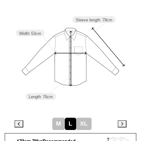
Sleeve length
79cm
Width
53cm
Length
76cm
M
L
XL
173cm 70kgRecommended