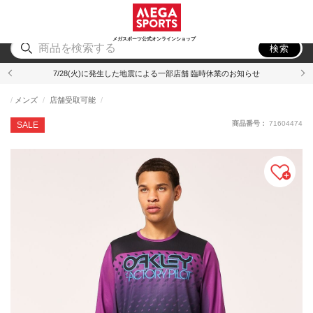
スポーツ
アウトドア
ブランド
アイテム
から探す
から探す
から探す
から探す
メガスポーツ公式オンラインショップ
検索
7/28(火)に発生した地震による一部店舗 臨時休業のお知らせ
メンズ
店舗受取可能
商品番号：
71604474
SALE