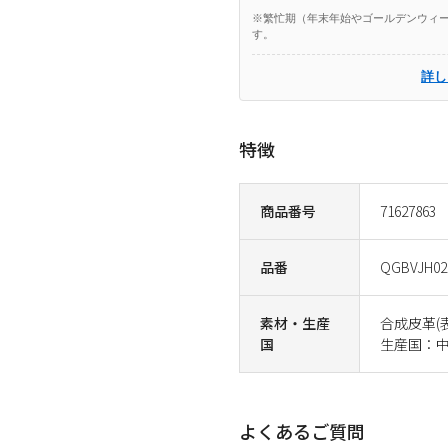
※繁忙期（年末年始やゴールデンウィー
す。
詳し
特徴
商品番号
71627863
品番
QGBVJH02
素材・生産
合成皮革(表
国
生産国：
よくあるご質問