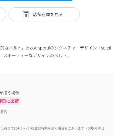
ト。le coq sportifのシグネチャーデザイン「soleil
配置し、スポーティーなデザインのベルト。
庫が揃う場合
翌日に出荷
場合
出荷までに4日～7日程度お時間を頂く場合もございます（お取り寄せ・