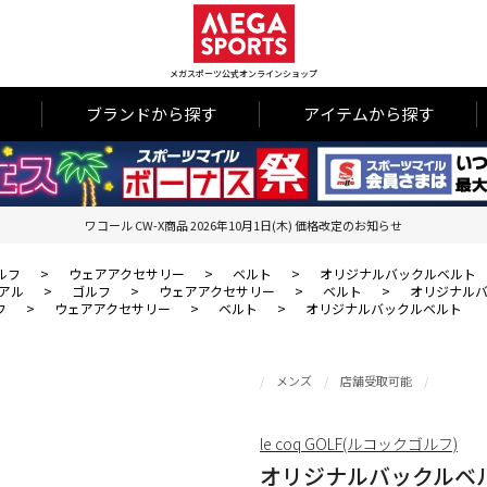
メガスポーツ公式オンラインショップ
ブランドから探す
アイテムから探す
ワコール CW-X商品 2026年10月1日(木) 価格改定のお知らせ
ルフ
>
ウェアアクセサリー
>
ベルト
>
オリジナルバックルベルト
アル
>
ゴルフ
>
ウェアアクセサリー
>
ベルト
>
オリジナル
フ
>
ウェアアクセサリー
>
ベルト
>
オリジナルバックルベルト
メンズ
店舗受取可能
le coq GOLF(ルコックゴルフ)
オリジナルバックルベ