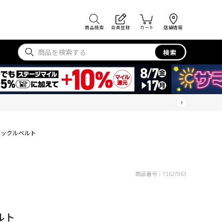
商品検索
会員登録
カート
店舗情報
検索
バックルベルト
商品番号：
71627863
ルト