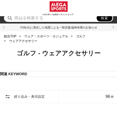
スポーツ
アウトドア
ブランド
アイテム
から探す
から探す
から探す
から探す
メガスポーツ公式オンラインショップ
検索
7/28(火)に発生した地震による一部店舗 臨時休業のお知らせ
総合TOP
>
ウェア・スポーツ・カジュアル
>
ゴルフ
>
ウェアアクセサリー
ゴルフ - ウェアアクセサリー
関連 KEYWORD
96
絞り込み・表示設定
件