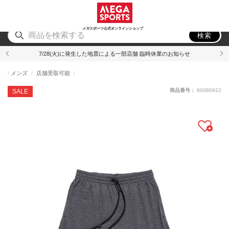
スポーツ
アウトドア
ブランド
アイテム
から探す
から探す
から探す
から探す
メガスポーツ公式オンラインショップ
検索
7/28(火)に発生した地震による一部店舗 臨時休業のお知らせ
メンズ
店舗受取可能
商品番号：
80080922
SALE