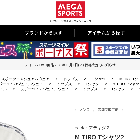
メガスポーツ公式オンラインショップ
ブランドから探す
アイテムから探す
ワコール CW-X商品 2026年10月1日(木) 価格改定のお知らせ
スポーツ・カジュアルウェア
>
トップス
>
Tシャツ
>
M TIRO T
ポーツ・カジュアルウェア
>
トップス
>
Tシャツ
>
M TIRO Tシャツ
アル
>
スポーツ・カジュアルウェア
>
トップス
>
Tシャツ
>
メンズ
店舗受取可能
adidas(アディダス)
M TIRO Tシャツ2