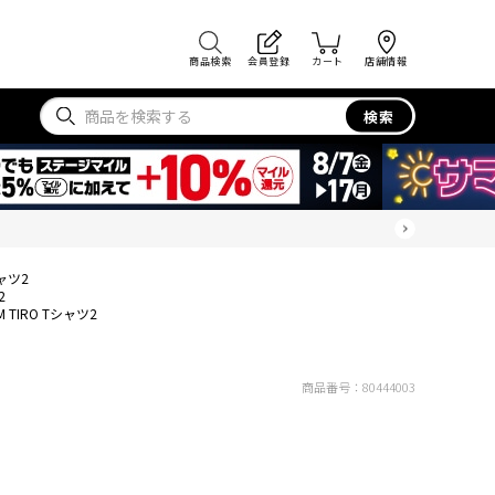
商品検索
会員登録
カート
店舗情報
検索
シャツ2
2
M TIRO Tシャツ2
商品番号：
80444003