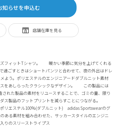
お知らせを申込む
ーズフィットTシャツ。 暖かい季節に気分を上げてくれる
園で過ごすときはショートパンツと合わせて、夜の外出はドレ
キメよう。ポリエステルのエンジニアードダブルニット素材
プスをあしらったクラシックなデザイン。 この製品には
製造された製品の素材をリユースすることで、ゴミの量、限り
ィダス製品のフットプリントを減らすことにつながる。
テル100%(ダブルニット) adidas Sportswearのグ
沢のある素材を組み合わせた、サッカースタイルのエンジニ
入りのスリーストライプス