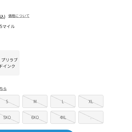
価格について
込)
65マイル
ちら
S
M
L
XL
5XO
6XO
4XL
.