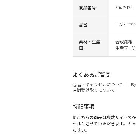
商品番号
80476138
品番
LIZ85 IG33
素材・生産
合成繊維
国
生産国：Vi
よくあるご質問
返品・キャンセルについて
お
店舗受け取りについて
特記事項
※こちらの商品は複数サイトで
セルとさせていただきます。キ
ださい。