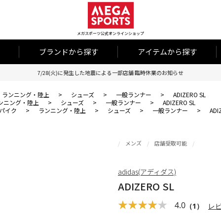
メガスポーツ公式オンラインショップ
ブランドから探す
アイテムから探す
7/28(火)に発生した地震による一部店舗 臨時休業のお知らせ
ランニング・陸上
>
シューズ
>
一般ランナー
>
ADIZERO SL
ンニング・陸上
>
シューズ
>
一般ランナー
>
ADIZERO SL
パイク
>
ランニング・陸上
>
シューズ
>
一般ランナー
>
ADI
メンズ
店舗受取可能
adidas(アディダス)
ADIZERO SL
4.0
（1）
レ