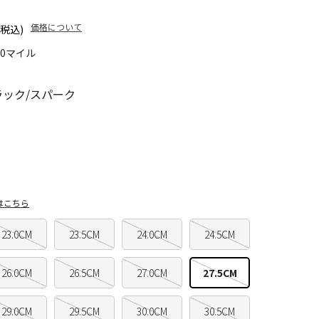
価格について
(税込)
00マイル
ラック/スパーク
はこちら
23.0CM
23.5CM
24.0CM
24.5CM
26.0CM
26.5CM
27.0CM
27.5CM
29.0CM
29.5CM
30.0CM
30.5CM