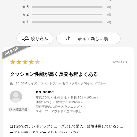
★
3
(0)
★
2
(0)
★
1
(0)
絞り込み
表示：新しい順
2024.12.9
クッション性能が高く反発も程よくある
色：25.5CM
サイズ：コバルトブルー/ゼロメタリック/ルシッドブルー
no name
年代:
50代
性別:
男性
身長:
161～165cm
体型:
ふつう
靴のサイズ:
26cm
現在実施のスポーツ:
ランニング
スポーツ・アウトドア歴:
3年以上
はじめてのテンポアップシューズとして購入、普段使用しているシュ
ーズと比較してスピードを上げやすいです。