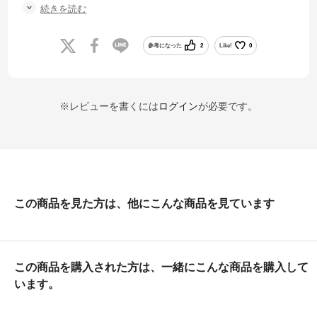
ただ、累積25kmしか使用してないのに、かかと付近のミッドソールに
続きを読む
シワが入ってきたので耐久性は高くないのかな？
参考になった
2
Like!
0
※レビューを書くには
ログイン
が必要です。
この商品を見た方は、他にこんな商品を見ています
この商品を購入された方は、一緒にこんな商品を購入して
います。