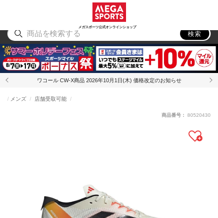
スポーツ
アウトドア
ブランド
アイテム
から探す
から探す
から探す
から探す
メガスポーツ公式オンラインショップ
検索
ワコール CW-X商品 2026年10月1日(木) 価格改定のお知らせ
メンズ
店舗受取可能
商品番号：
80520430