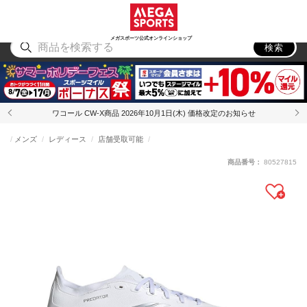
スポーツ
アウトドア
ブランド
アイテム
から探す
から探す
から探す
から探す
メガスポーツ公式オンラインショップ
検索
ワコール CW-X商品 2026年10月1日(木) 価格改定のお知らせ
メンズ
レディース
店舗受取可能
商品番号：
80527815