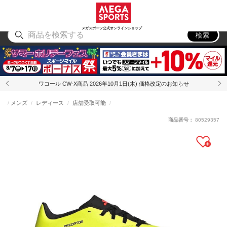
スポーツ
アウトドア
ブランド
アイテム
から探す
から探す
から探す
から探す
メガスポーツ公式オンラインショップ
検索
ワコール CW-X商品 2026年10月1日(木) 価格改定のお知らせ
メンズ
レディース
店舗受取可能
商品番号：
80529357