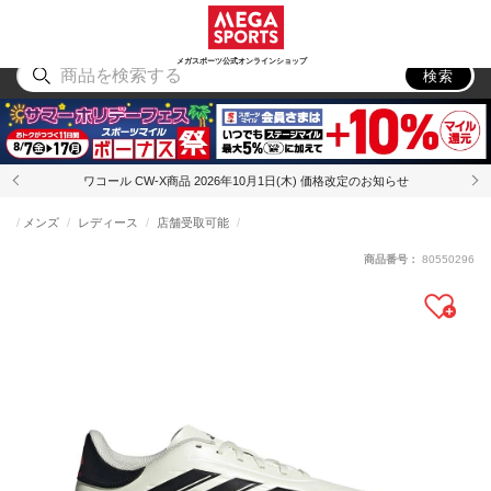
スポーツ
アウトドア
ブランド
アイテム
から探す
から探す
から探す
から探す
メガスポーツ公式オンラインショップ
検索
ワコール CW-X商品 2026年10月1日(木) 価格改定のお知らせ
メンズ
レディース
店舗受取可能
商品番号：
80550296