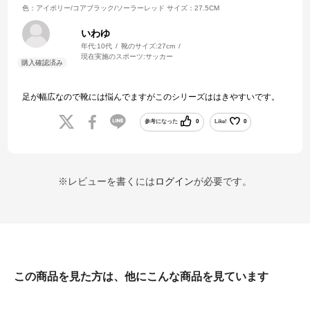
色：アイボリー/コアブラック/ソーラーレッド
サイズ：27.5CM
いわゆ
年代:
10代
靴のサイズ:
27cm
現在実施のスポーツ:
サッカー
足が幅広なので靴には悩んでますがこのシリーズははきやすいです。
参考になった
0
Like!
0
※レビューを書くには
ログイン
が必要です。
この商品を見た方は、他にこんな商品を見ています