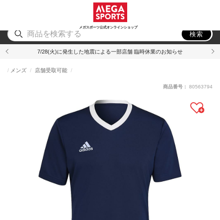
スポーツ
アウトドア
ブランド
アイテム
から探す
から探す
から探す
から探す
メガスポーツ公式オンラインショップ
検索
7/28(火)に発生した地震による一部店舗 臨時休業のお知らせ
メンズ
店舗受取可能
商品番号：
80563794