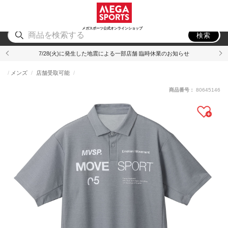
スポーツ
アウトドア
ブランド
アイテム
から探す
から探す
から探す
から探す
メガスポーツ公式オンラインショップ
検索
7/28(火)に発生した地震による一部店舗 臨時休業のお知らせ
メンズ
店舗受取可能
商品番号：
80645146