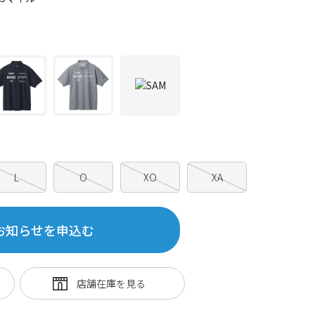
L
O
XO
XA
お知らせを申込む