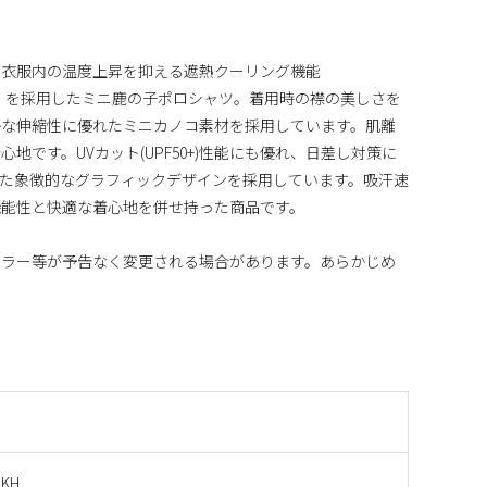
、衣服内の温度上昇を抑える遮熱クーリング機能
クリーン】を採用したミニ鹿の子ポロシャツ。着用時の襟の美しさを
かな伸縮性に優れたミニカノコ素材を採用しています。肌離
地です。UVカット(UPF50+)性能にも優れ、日差し対策に
した象徴的なグラフィックデザインを採用しています。吸汗速
機能性と快適な着心地を併せ持った商品です。
カラー等が予告なく変更される場合があります。あらかじめ
 KH