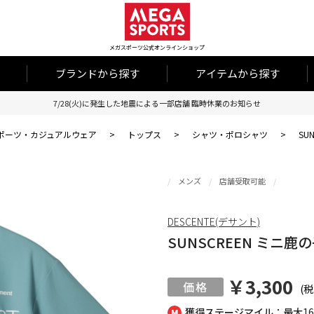
メガスポーツ公式オンラインショップ
ブランドから探す
アイテムから探す
7/28(火)に発生した地震による一部店舗 臨時休業のお知らせ
ポーツ・カジュアルウェア
>
トップス
>
シャツ・ポロシャツ
>
SU
メンズ
店舗受取可能
DESCENTE(デサント)
SUNSCREEN ミニ鹿
￥3,300
(税
獲得ステージマイル：最大
1