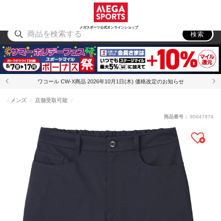
スポーツ
アウトドア
ブランド
アイテム
から探す
から探す
から探す
から探す
メガスポーツ公式オンラインショップ
検索
ワコール CW-X商品 2026年10月1日(木) 価格改定のお知らせ
メンズ
店舗受取可能
商品番号：
80647878