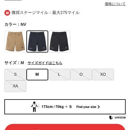
価格について
獲得ステージマイル：最大
275マイル
カラー：NV
サイズ：M
サイズガイドはこちら
S
M
L
O
XO
XA
173cm / 70kg
S
Find your size