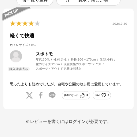
絞り込み
表示：新しい順
2024.9.30
軽くて快適
色：S
サイズ：BG
スポトモ
年代:
60代
性別:
男性
身長:
166～170cm
体型:
小柄
靴のサイズ:
25cm
現在実施のスポーツ:
テニス
スポーツ・アウトドア歴:
3年以上
思ったよりも短めでしたが、自宅や公園の散歩用に愛用しています。
参考になった
0
Like!
0
※レビューを書くには
ログイン
が必要です。