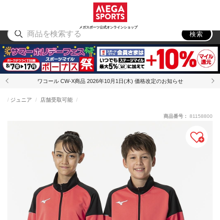
スポーツ
アウトドア
ブランド
アイテム
から探す
から探す
から探す
から探す
メガスポーツ公式オンラインショップ
検索
ワコール CW-X商品 2026年10月1日(木) 価格改定のお知らせ
ジュニア
店舗受取可能
商品番号：
81158800