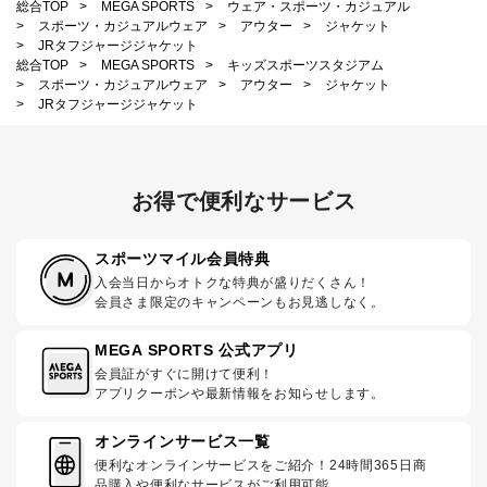
総合TOP
>
MEGA SPORTS
>
ウェア・スポーツ・カジュアル
>
スポーツ・カジュアルウェア
>
アウター
>
ジャケット
>
JRタフジャージジャケット
総合TOP
>
MEGA SPORTS
>
キッズスポーツスタジアム
>
スポーツ・カジュアルウェア
>
アウター
>
ジャケット
>
JRタフジャージジャケット
お得で便利なサービス
スポーツマイル会員特典
入会当日からオトクな特典が盛りだくさん！
会員さま限定のキャンペーンもお見逃しなく。
MEGA SPORTS 公式アプリ
会員証がすぐに開けて便利！
アプリクーポンや最新情報をお知らせします。
オンラインサービス一覧
便利なオンラインサービスをご紹介！24時間365日商
品購入や便利なサービスがご利用可能。