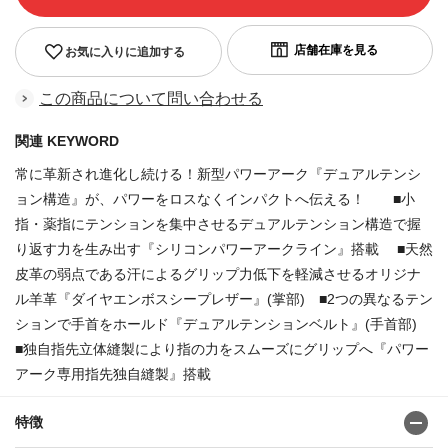
お気に入りに追加する
この商品について問い合わせる
関連 KEYWORD
常に革新され進化し続ける！新型パワーアーク『デュアルテンシ
ョン構造』が、パワーをロスなくインパクトへ伝える！ ■小
指・薬指にテンションを集中させるデュアルテンション構造で握
り返す力を生み出す『シリコンパワーアークライン』搭載 ■天然
皮革の弱点である汗によるグリップ力低下を軽減させるオリジナ
ル羊革『ダイヤエンボスシープレザー』(掌部) ■2つの異なるテン
ションで手首をホールド『デュアルテンションベルト』(手首部)
■独自指先立体縫製により指の力をスムーズにグリップへ『パワー
アーク専用指先独自縫製』搭載
特徴