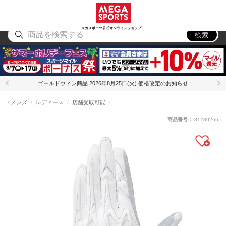
スポーツ
アウトドア
ブランド
アイテム
から探す
から探す
から探す
から探す
メガスポーツ公式オンラインショップ
検索
ゴールドウィン商品 2026年8月25日(火) 価格改定のお知らせ
メンズ
レディース
店舗受取可能
商品番号：
81280265