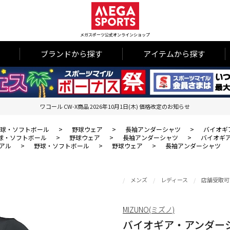
メガスポーツ公式オンラインショップ
ブランドから探す
アイテムから探す
ワコール CW-X商品 2026年10月1日(木) 価格改定のお知らせ
球・ソフトボール
>
野球ウェア
>
長袖アンダーシャツ
>
バイオギア
球・ソフトボール
>
野球ウェア
>
長袖アンダーシャツ
>
バイオギア
アル
>
野球・ソフトボール
>
野球ウェア
>
長袖アンダーシャツ
メンズ
レディース
店舗受取可
MIZUNO(ミズノ)
バイオギア・アンダーシャ