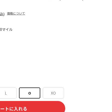
価格について
込)
60マイル
L
O
XO
カートに入れる