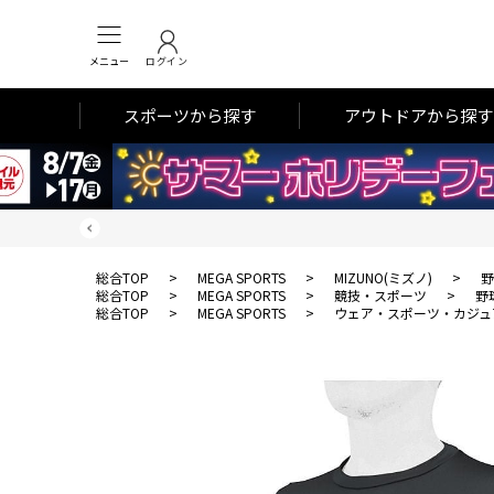
メニュー
ログイン
スポーツから探す
アウトドアから探す
総合TOP
>
MEGA SPORTS
>
MIZUNO(ミズノ)
>
野
総合TOP
>
MEGA SPORTS
>
競技・スポーツ
>
野
総合TOP
>
MEGA SPORTS
>
ウェア・スポーツ・カジュ