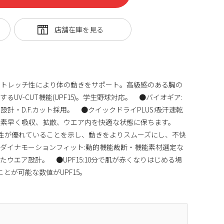
ストレッチ性により体の動きをサポート。高級感のある胸の
UV-CUT機能(UPF15)。学生野球対応。 ●バイオギア:
計・D.F.カット採用。 ●クイックドライPLUS:吸汗速乾
を素早く吸収、拡散、ウエア内を快適な状態に保ちます。
ッチ性が優れていることを示し、動きをよりスムーズにし、不快
ダイナモーションフィット:動的機能裁断・機能素材選定な
ウエア設計。 ●UPF15:10分で肌が赤くなりはじめる場
ことが可能な数値がUPF15。