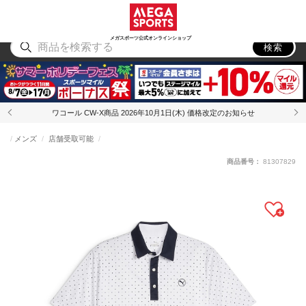
スポーツ
アウトドア
ブランド
アイテム
から探す
から探す
から探す
から探す
メガスポーツ公式オンラインショップ
検索
ワコール CW-X商品 2026年10月1日(木) 価格改定のお知らせ
メンズ
店舗受取可能
商品番号：
81307829