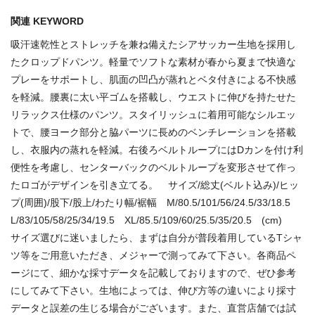
関連 KEYWORD
吸汗速乾性とストレッチを兼ね備えたシアサッカー生地を採用し
たクロップドパンツ。軽量でソフトな素材が春から夏まで快適な
プレーをサポートし、肌面の凹凸が蒸れとベタ付きによる不快感
を軽減。腰裏に太い平ゴムを搭載し、ウエストに伸びを持たせた
リラックス仕様のパンツ。スタイリッシュに着用可能なシルエッ
トで、腰ヨーク部分と脇パーツに長めのベンチレーションを搭載
し、衣服内の蒸れを軽減。右後ろベルトループにはDカンを付け利
便性を考慮し、センターバックのベルトループを変形させて作っ
たロゴがデザインを引き立てる。 サイズ/総丈(ベルト込み)/ヒッ
プ(周囲)/股下/股上/わたり幅/裾幅 M/80.5/101/56/24.5/33/18.5
L/83/105/58/25/34/19.5 XL/85.5/109/60/25.5/35/20.5 (cm)
サイズ選びに迷いましたら、まずは自分が普段着用しているTシャ
ツ等をご用意いただき、メジャーで測ってみて下さい。各商品ペ
ージにて、細かな採寸データを記載しておりますので、ぜひ参考
にしてみて下さい。生地によっては、伸び方等の違いにより採寸
データと誤差の生じる場合がございます。また、直営店舗では試