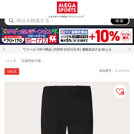
スポーツ
アウトドア
ブランド
アイテム
から探す
から探す
から探す
から探す
メガスポーツ公式オンラインショップ
検索
ワコール CW-X商品 2026年10月1日(木) 価格改定のお知らせ
メンズ
店舗受取可能
商品番号：
81353856
SALE