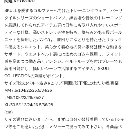
関連 KEYWORD
SKULLを愛するゴルファーへ向けたトレーニングウェア、バーサ
タイルシリーズのショートパンツ。練習場や普段のトレーニング
を意識して作られたアイテム群は日常にも取り入れやすいスポー
ティーな仕様。高いストレッチ性を持ち、膨らみのある段ボール
ニットを採用したパンツは、腰回りにゆとりを持たせたリラック
ス感あるシルエット。柔らかく着心地の良い素材は様々な動きを
サポート。ウエストベルト裏には太めのゴムを採用し、フィット
感を高めつつ動き易くアレンジ。ベルトループを付けプレーでも
着用可能にし、幅広いシーンで活躍するアイテム。SKULL
COLLECTIONの刺繍がポイント。
サイズ/総丈(ベルト込み)/ヒップ(周囲)/股下/股上/わたり幅/裾幅
M/47.5/104/22/25.5/34/26
L/49/108/23/26/35/27
XL/50.5/112/24/26.5/36/28
(cm)
サイズ選びに迷いましたら、まずは自分が普段着用しているTシャ
ツ等をご用意いただき、メジャーで測ってみて下さい。各商品ペ