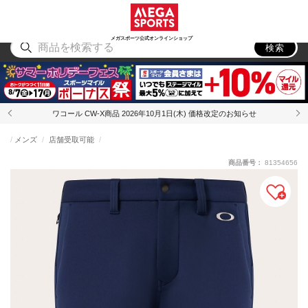
スポーツ
アウトドア
ブランド
アイテム
から探す
から探す
から探す
から探す
メガスポーツ公式オンラインショップ
検索
ワコール CW-X商品 2026年10月1日(木) 価格改定のお知らせ
メンズ
店舗受取可能
商品番号：
81354656