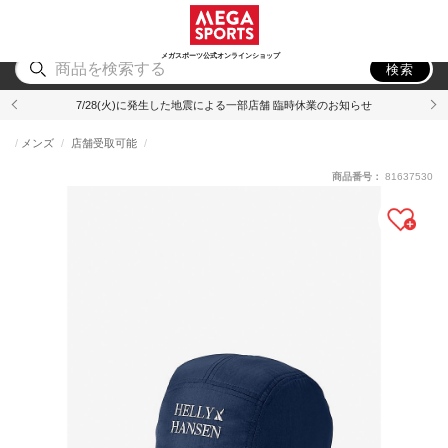
スポーツ
アウトドア
ブランド
アイテム
から探す
から探す
から探す
から探す
メガスポーツ公式オンラインショップ
検索
7/28(火)に発生した地震による一部店舗 臨時休業のお知らせ
メンズ
店舗受取可能
商品番号：
81637530