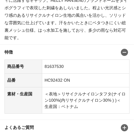
ィに活躍するキャップ。HELLY HANSENのブランドネームをタイ
ポグラフィで表現した刺繍をあしらいました。程よい光沢感とシ
ワ感のあるリサイクルナイロン生地の風合いを活かし、ソリッド
な雰囲気に仕上げています。汗をかいたときにベタつきにくい総
裏メッシュ仕様。はっ水加工を施しており、多少の雨なら対応可
能です。
特徴
商品番号
81637530
品番
HC92432 ON
素材・生産国
＜表地＞リサイクルナイロンタフタ(ナイロ
ン100%(内リサイクルナイロン30% ) )＜
生産国：ベトナム
よくあるご質問