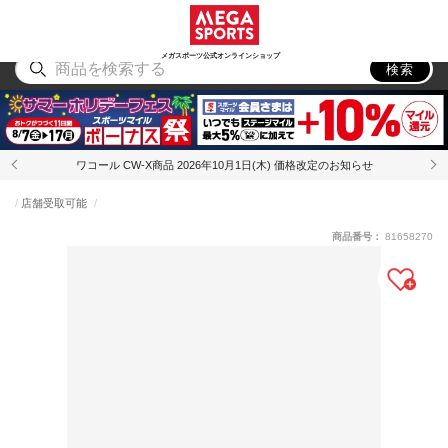
スポーツ
アウトドア
ブランド
アイテム
から探す
から探す
から探す
から探す
メガスポーツ公式オンラインショップ
検索
ワコール CW-X商品 2026年10月1日(木) 価格改定のお知らせ
店舗受取可能
商品番号：
81658270