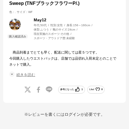
Sweep (TNFブラックフラワーP/.)
色：.
サイズ：WF
May12
年代:
50代
性別:
女性
身長:
156～160cm
体型:
ふつう
靴のサイズ:
24cm
現在実施のスポーツ:
その他
スポーツ・アウトドア歴:
未経験
商品到着までとても早く、配送に関しては星５つです。
今回購入したウエストバックは、店舗では品切れ入荷未定とのことで
ネットで購入。
店舗ならば手に取り柄の出方を選べますが、ネットでも希望すれば2、
続きを読む
3個の在庫の画像などから消費者が商品を選べる仕組みがあるといいな
と感じました。
手に入れたい商品でしたし、身体馴染み、大きさも程よくデザイン
参考になった
1
Like!
0
性もあり、８割満足です。
※レビューを書くには
ログイン
が必要です。