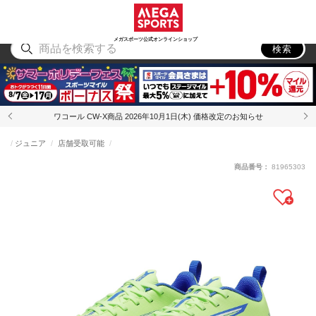
スポーツ
アウトドア
ブランド
アイテム
から探す
から探す
から探す
から探す
メガスポーツ公式オンラインショップ
検索
ワコール CW-X商品 2026年10月1日(木) 価格改定のお知らせ
ジュニア
店舗受取可能
商品番号：
81965303