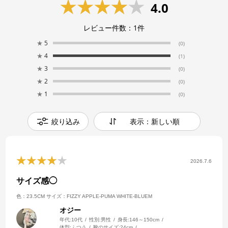
4.0
レビュー件数：
1
件
★
5
(0)
★
4
(1)
★
3
(0)
★
2
(0)
★
1
(0)
絞り込み
表示：新しい順
2026.7.6
サイズ感◯
色：23.5CM
サイズ：FIZZY APPLE-PUMA WHITE-BLUEM
オジー
年代:
10代
性別:
男性
身長:
146～150cm
体型:
ふつう
靴のサイズ:
24cm