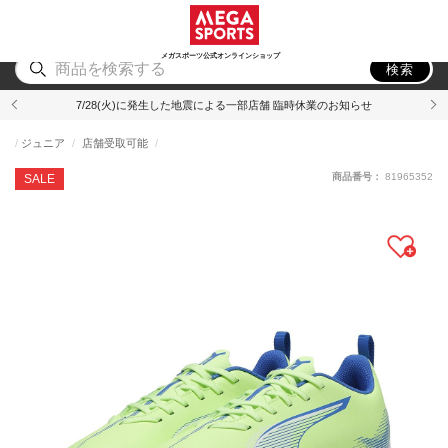
スポーツ
アウトドア
ブランド
アイテム
から探す
から探す
から探す
から探す
メガスポーツ公式オンラインショップ
検索
7/28(火)に発生した地震による一部店舗 臨時休業のお知らせ
ジュニア
店舗受取可能
商品番号：
81965352
SALE