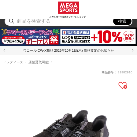
スポーツ
アウトドア
ブランド
アイテム
から探す
から探す
から探す
から探す
メガスポーツ公式オンラインショップ
検索
ワコール CW-X商品 2026年10月1日(木) 価格改定のお知らせ
レディース
店舗受取可能
商品番号：
81982910