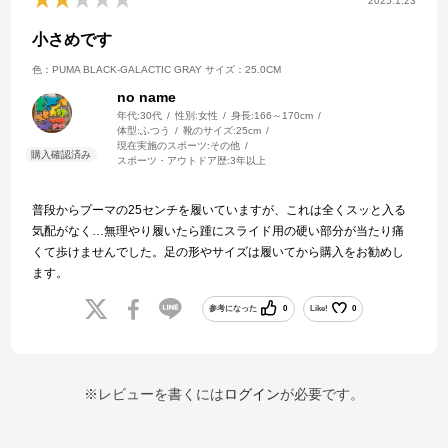
2025.1.23
小さめです
色：PUMA BLACK-GALACTIC GRAY
サイズ：25.0CM
no name
年代:
30代
性別:
女性
身長:
166～170cm
体型:
ふつう
靴のサイズ:
25cm
現在実施のスポーツ:
その他
スポーツ・アウトドア歴:
3年以上
普段からプーマの25センチを履いていますが、これは全くスッと入る
気配がなく…無理やり履いたら踵にスライド用の硬い部分が当たり痛
くて歩けませんでした。足の形やサイズは履いてから購入をお勧めし
ます。
参考になった
0
Like!
0
※レビューを書くには
ログイン
が必要です。