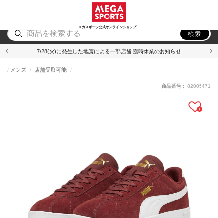
スポーツ
アウトドア
ブランド
アイテム
から探す
から探す
から探す
から探す
メガスポーツ公式オンラインショップ
検索
7/28(火)に発生した地震による一部店舗 臨時休業のお知らせ
メンズ
店舗受取可能
商品番号：
82005471