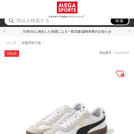
スポーツ
アウトドア
ブランド
アイテム
から探す
から探す
から探す
から探す
メガスポーツ公式オンラインショップ
検索
7/28(火)に発生した地震による一部店舗 臨時休業のお知らせ
メンズ
店舗受取可能
商品番号：
82006321
SALE