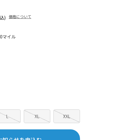
価格について
込)
20マイル
L
XL
XXL
お知らせを申込む