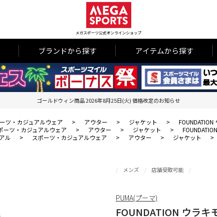
メガスポーツ公式オンラインショップ
ブランドから探す
アイテムから探す
ゴールドウィン商品 2026年8月25日(火) 価格改定のお知らせ
ーツ・カジュアルウェア
>
アウター
>
ジャケット
>
FOUNDATI
ポーツ・カジュアルウェア
>
アウター
>
ジャケット
>
FOUNDAT
アル
>
スポーツ・カジュアルウェア
>
アウター
>
ジャケット
>
メンズ
店舗受取可能
PUMA(プーマ)
FOUNDATION ウラ