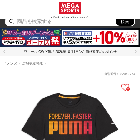
スポーツ
アウトドア
ブランド
アイテム
から探す
から探す
から探す
から探す
メガスポーツ公式オンラインショップ
検索
ワコール CW-X商品 2026年10月1日(木) 価格改定のお知らせ
メンズ
店舗受取可能
商品番号：
82052754