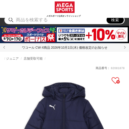
スポーツ
アウトドア
ブランド
アイテム
から探す
から探す
から探す
から探す
メガスポーツ公式オンラインショップ
検索
ワコール CW-X商品 2026年10月1日(木) 価格改定のお知らせ
ジュニア
店舗受取可能
商品番号：
82081878