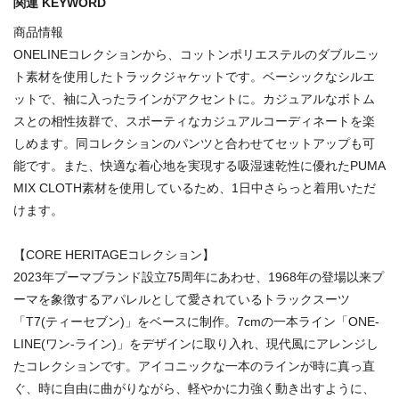
関連 KEYWORD
商品情報
ONELINEコレクションから、コットンポリエステルのダブルニッ
ト素材を使用したトラックジャケットです。ベーシックなシルエ
ットで、袖に入ったラインがアクセントに。カジュアルなボトム
スとの相性抜群で、スポーティなカジュアルコーディネートを楽
しめます。同コレクションのパンツと合わせてセットアップも可
能です。また、快適な着心地を実現する吸湿速乾性に優れたPUMA
MIX CLOTH素材を使用しているため、1日中さらっと着用いただ
けます。
【CORE HERITAGEコレクション】
2023年プーマブランド設立75周年にあわせ、1968年の登場以来プ
ーマを象徴するアパレルとして愛されているトラックスーツ
「T7(ティーセブン)」をベースに制作。7cmの一本ライン「ONE-
LINE(ワン-ライン)」をデザインに取り入れ、現代風にアレンジし
たコレクションです。アイコニックな一本のラインが時に真っ直
ぐ、時に自由に曲がりながら、軽やかに力強く動き出すように、