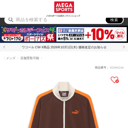
スポーツ
アウトドア
ブランド
アイテム
から探す
から探す
から探す
から探す
メガスポーツ公式オンラインショップ
検索
ワコール CW-X商品 2026年10月1日(木) 価格改定のお知らせ
メンズ
店舗受取可能
商品番号：
82094244