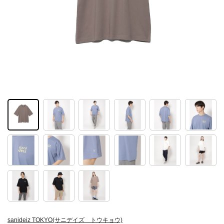
sanideiz TOKYO(サニデイズ トウキョウ)