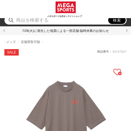
スポーツ
アウトドア
ブランド
アイテム
から探す
から探す
から探す
から探す
メガスポーツ公式オンラインショップ
検索
7/28(火)に発生した地震による一部店舗 臨時休業のお知らせ
メンズ
店舗受取可能
商品番号：
82157827
SALE