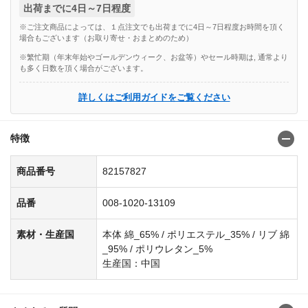
出荷までに4日～7日程度
※ご注文商品によっては、１点注文でも出荷までに4日～7日程度お時間を頂く
場合もございます（お取り寄せ・おまとめのため）
※繁忙期（年末年始やゴールデンウィーク、お盆等）やセール時期は, 通常より
も多く日数を頂く場合がございます。
詳しくはご利用ガイドをご覧ください
特徴
商品番号
82157827
品番
008-1020-13109
素材・生産国
本体 綿_65% / ポリエステル_35% / リブ 綿
_95% / ポリウレタン_5%
生産国：中国