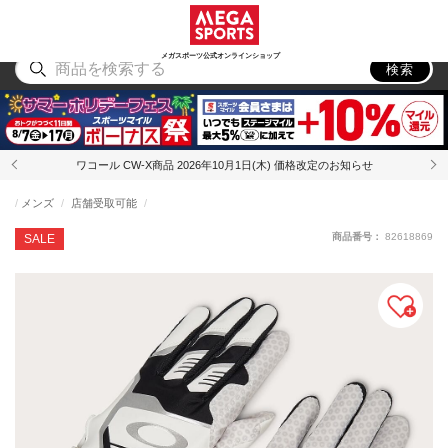
スポーツ
アウトドア
ブランド
アイテム
から探す
から探す
から探す
から探す
メガスポーツ公式オンラインショップ
検索
ワコール CW-X商品 2026年10月1日(木) 価格改定のお知らせ
メンズ
店舗受取可能
商品番号：
82618869
SALE