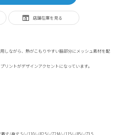
使用しながら、熱がこもりやすい脇部分にメッシュ素材を配
プリントがデザインアクセントになっています。
/-/110/-/82.5/-/72 M/-/115/-/85/-/73.5