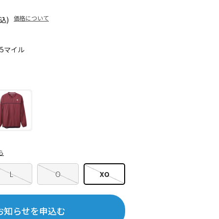
価格について
込)
15マイル
ら
L
O
XO
お知らせを申込む