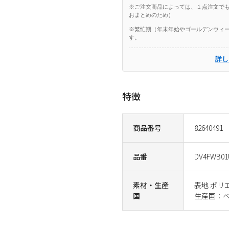
※ご注文商品によっては、１点注文でも
おまとめのため）
※繁忙期（年末年始やゴールデンウィー
す。
詳し
特徴
商品番号
82640491
品番
DV4FWB01
素材・生産
表地 ポリエ
国
生産国：