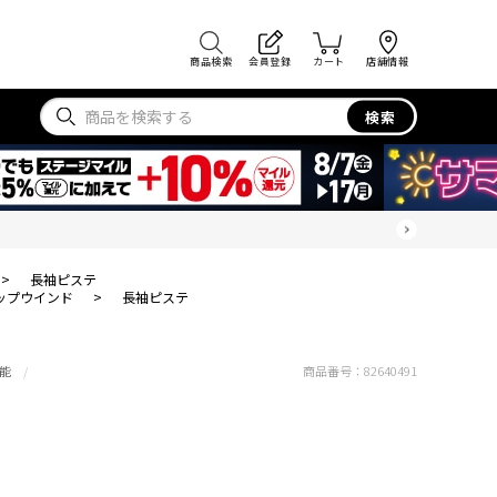
商品検索
会員登録
カート
店舗情報
検索
>
長袖ピステ
ップウインド
>
長袖ピステ
能
商品番号：
82640491