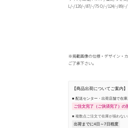
L/-/120/-/87/-/75 O/-/124/-/89/-/
※掲載画像の仕様・デザイン・
ご了承下さい。
【商品出荷についてご案内】
■ 配送センター・出荷店舗で在
ご注文完了（ご決済完了）の
■ 複数点ご注文で在庫が揃わない
出荷までに4日～7日程度