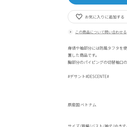
お気に入りに追加する
この商品について問い合わせる
身頃や袖部分には防風タフタを
置した商品です。
胸部分のパイピングの切替袖口の
#デサント#DESCENTE#
原産国:ベトナム
サイズ/肩幅/バスト/袖丈/ゆき丈/着丈/身丈 S