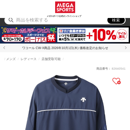
スポーツ
アウトドア
ブランド
アイテム
から探す
から探す
から探す
から探す
メガスポーツ公式オンラインショップ
検索
ワコール CW-X商品 2026年10月1日(木) 価格改定のお知らせ
メンズ
レディース
店舗受取可能
商品番号：
82640541