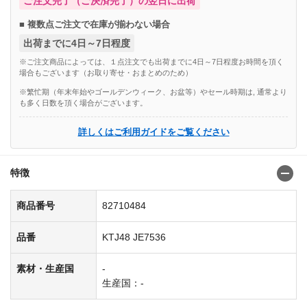
ご注文完了（ご決済完了）の翌日に出荷
■ 複数点ご注文で在庫が揃わない場合
出荷までに4日～7日程度
※ご注文商品によっては、１点注文でも出荷までに4日～7日程度お時間を頂く
場合もございます（お取り寄せ・おまとめのため）
※繁忙期（年末年始やゴールデンウィーク、お盆等）やセール時期は, 通常より
も多く日数を頂く場合がございます。
詳しくはご利用ガイドをご覧ください
特徴
商品番号
82710484
品番
KTJ48 JE7536
素材・生産国
-
生産国：-