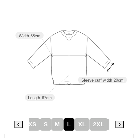
Width
58cm
Sleeve cuff width
20cm
Length
67cm
XS
S
M
L
XL
2XL
3XL