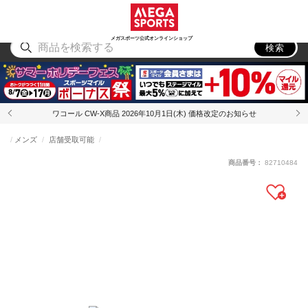
スポーツ
アウトドア
ブランド
アイテム
から探す
から探す
から探す
から探す
メガスポーツ公式オンラインショップ
検索
ワコール CW-X商品 2026年10月1日(木) 価格改定のお知らせ
メンズ
店舗受取可能
商品番号：
82710484