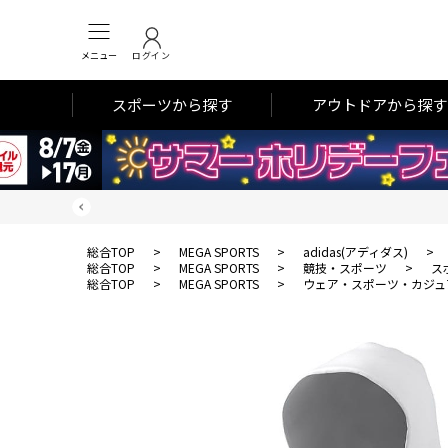
メニュー
ログイン
スポーツから探す
アウトドアから探す
総合TOP
>
MEGA SPORTS
>
adidas(アディダス)
>
総合TOP
>
MEGA SPORTS
>
競技・スポーツ
>
ス
総合TOP
>
MEGA SPORTS
>
ウェア・スポーツ・カジュ