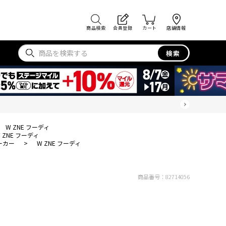
商品検索
会員登録
カート
店舗情報
検索
W ZNE フーディ
 ZNE フーディ
ーカー
>
W ZNE フーディ
商品番号：
82714056