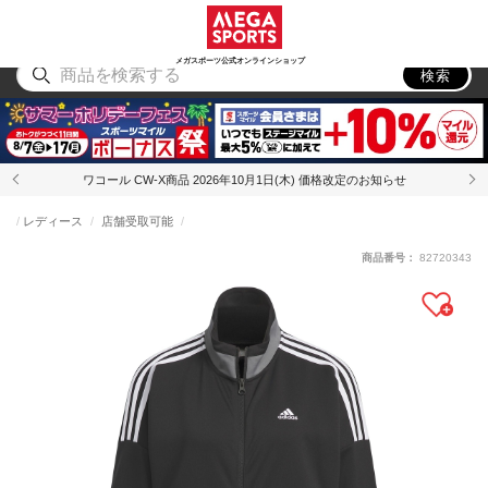
スポーツ
アウトドア
ブランド
アイテム
から探す
から探す
から探す
から探す
メガスポーツ公式オンラインショップ
検索
ワコール CW-X商品 2026年10月1日(木) 価格改定のお知らせ
レディース
店舗受取可能
商品番号：
82720343