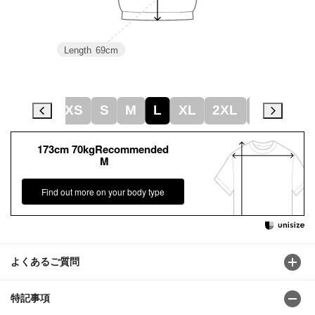
Length
69cm
XS
S
M
L
XL
2XL
3XL
173cm 70kgRecommended
M
Find out more on your body type
よくあるご質問
特記事項