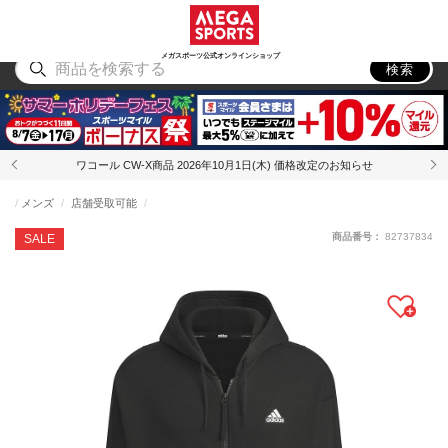
スポーツ
アウトドア
ブランド
アイテム
から探す
から探す
から探す
から探す
メガスポーツ公式オンラインショップ
検索
ワコール CW-X商品 2026年10月1日(木) 価格改定のお知らせ
メンズ
店舗受取可能
商品番号：
82737834
SALE