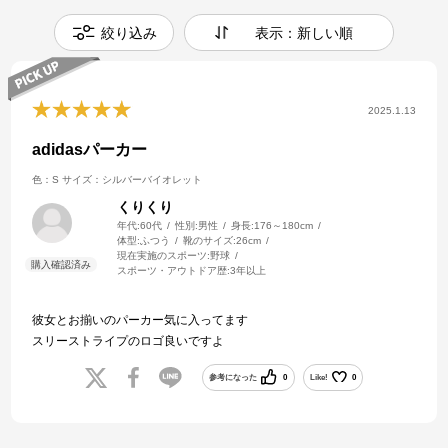
絞り込み
表示：新しい順
2025.1.13
adidasパーカー
色：S
サイズ：シルバーバイオレット
くりくり
年代:
60代
性別:
男性
身長:
176～180cm
体型:
ふつう
靴のサイズ:
26cm
現在実施のスポーツ:
野球
スポーツ・アウトドア歴:
3年以上
彼女とお揃いのパーカー気に入ってます
スリーストライプのロゴ良いですよ
参考になった
0
Like!
0