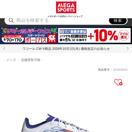
スポーツ
アウトドア
ブランド
アイテム
から探す
から探す
から探す
から探す
メガスポーツ公式オンラインショップ
検索
ワコール CW-X商品 2026年10月1日(木) 価格改定のお知らせ
メンズ
店舗受取可能
商品番号：
82999889