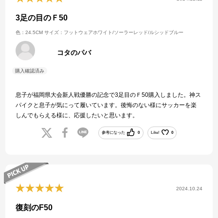
3足の目のＦ50
色：24.5CM
サイズ：フットウェアホワイト/ソーラーレッド/ルシッドブルー
コタのパバ
息子が福岡県大会新人戦優勝の記念で3足目のＦ50購入しました。神ス
パイクと息子が気にって履いています。後悔のない様にサッカーを楽
しんでもらえる様に、応援したいと思います。
参考になった
0
Like!
0
2024.10.24
復刻のF50