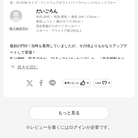
色：24.5CM
サイズ：フットウェアホワイト/ソーラーレッド/ルシッドブルー
だいごろん
年代:
30代
性別:
男性
身長:
166～170cm
体型:
ふつう
靴のサイズ:
25cm
現在実施のスポーツ:
サッカー
スポーツ・アウトドア歴:
3年以上
復刻のF50！当時も着用していましたが、その頃よりもかなりアップデ
ートして登場！
私は横幅、甲高ですが、24.5㎝でもぴったりでした。（若干横幅きつ
いが、少し伸びることを考えると許容範囲）
続きを読む
軽く走りやすい！ので是非試して見てください！
参考になった
0
Like!
0
もっと見る
※レビューを書くには
ログイン
が必要です。