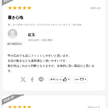
2025.4.9
履き心地
色：ターボ/オーロラブラック/プラチナメタリック
サイズ：26.0CM
紅玉
年代:
40代
性別:
男性
甲が広めでも足にフィットしやすいと思います。
左右の動きなども違和感なく使いやすいです。
耐久性はこれから判断となりますが、全体的に良い製品だと思いま
す。
参考になった
0
Like!
0
2024.12.11