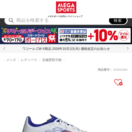
スポーツ
アウトドア
ブランド
アイテム
から探す
から探す
から探す
から探す
メガスポーツ公式オンラインショップ
検索
ワコール CW-X商品 2026年10月1日(木) 価格改定のお知らせ
メンズ
レディース
店舗受取可能
商品番号：
83000380