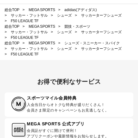
総合TOP
>
MEGA SPORTS
>
adidas(アディダス)
>
サッカー・フットサル
>
シューズ
>
サッカーターフシューズ
>
F50 LEAGUE TF
総合TOP
>
MEGA SPORTS
>
競技・スポーツ
>
サッカー・フットサル
>
シューズ
>
サッカーターフシューズ
>
F50 LEAGUE TF
総合TOP
>
MEGA SPORTS
>
シューズ・スニーカー・スパイク
>
サッカー・フットサル
>
シューズ
>
サッカーターフシューズ
>
F50 LEAGUE TF
お得で便利なサービス
スポーツマイル会員特典
入会当日からオトクな特典が盛りだくさん！
会員さま限定のキャンペーンもお見逃しなく。
MEGA SPORTS 公式アプリ
会員証がすぐに開けて便利！
アプリクーポンや最新情報をお知らせします。