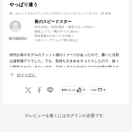
やっぱり違う
色：ルシッドブルー/フットウェアホワイト/ソーラーレッド
サイズ：28.0CM
夜のスピードスター
年代:
40代
性別:
男性
身長:
171～175cm
体型:
ふつう
靴のサイズ:
28cm
現在実施のスポーツ:
その他
スポーツ・アウトドア歴:
3年以上
何代か前のモデルのフィット感のイメージがあったので、履いた当初
は違和感アリでした。でも、気持ち大きめをチョイスしたので、徐々
に馴染ませていきたいです。アディダスのモデルでプロ仕様の購入が
初めてなのですが、今まで買っていたものとは雲泥の差がわかる質感
続きを読む
で、早く売り切れるのも納得いきました。
参考になった
0
Like!
0
※レビューを書くには
ログイン
が必要です。