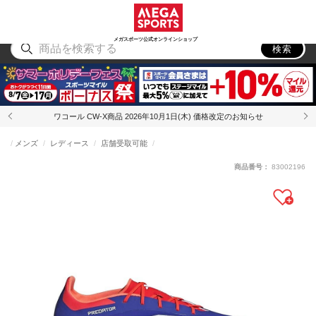
スポーツ
アウトドア
ブランド
アイテム
から探す
から探す
から探す
から探す
メガスポーツ公式オンラインショップ
検索
ワコール CW-X商品 2026年10月1日(木) 価格改定のお知らせ
メンズ
レディース
店舗受取可能
商品番号：
83002196