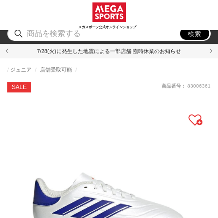
スポーツ
アウトドア
ブランド
アイテム
から探す
から探す
から探す
から探す
メガスポーツ公式オンラインショップ
検索
7/28(火)に発生した地震による一部店舗 臨時休業のお知らせ
ジュニア
店舗受取可能
商品番号：
83006361
SALE