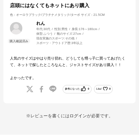
店頭にはなくてもネットにあり購入
色：オーロラブラック/プラチナメタリック/ターボ
サイズ：21.5CM
れん
年代:
30代
性別:
男性
身長:
176～180cm
体型:
ふつう
靴のサイズ:
27cm
現在実施のスポーツ:
その他
スポーツ・アウトドア歴:
3年以上
人気のサイズはやはり売り切れ、どうしても甥っ子に買ってあげたく
て、ネットで探したところなんと、ジャストサイズがあり購入！！
よかったです。
参考になった
0
Like!
0
※レビューを書くには
ログイン
が必要です。