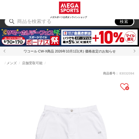
スポーツ
アウトドア
ブランド
アイテム
から探す
から探す
から探す
から探す
メガスポーツ公式オンラインショップ
検索
ワコール CW-X商品 2026年10月1日(木) 価格改定のお知らせ
メンズ
店舗受取可能
商品番号：
83032094