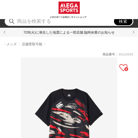
スポーツ
アウトドア
ブランド
アイテム
から探す
から探す
から探す
から探す
メガスポーツ公式オンラインショップ
検索
7/28(火)に発生した地震による一部店舗 臨時休業のお知らせ
メンズ
店舗受取可能
商品番号：
83115055