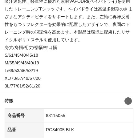
吸汗速乾性、軽量性に優れた素材VAPODRI(ベイパドライ)を使用
したトレーニングTシャツです。ベイパドライは高温多湿期のさま
ざまなアクティビティをサポートします。また、左袖に再帰反射
性をもつリフレクターを効果的に配置したデザインで、夜間のト
レーニング時の視認性を高めます。本製品は環境に配慮したリサ
イクルポリエステルを使用しています。
身丈/身幅/裄丈/裾幅/袖口幅
S/61/45/40/45/18
M/65/49/43/49/19
L/69/53/46/53/19
XL/73/57/49/57/20
3L/77/61/52/61/20
特徴
商品番号
83115055
品番
RG34005 BLK