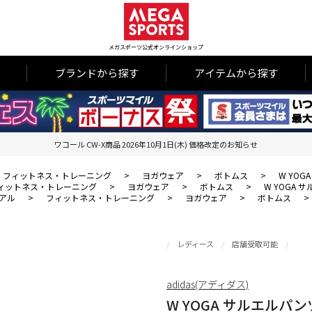
メガスポーツ公式オンラインショップ
ブランドから探す
アイテムから探す
ワコール CW-X商品 2026年10月1日(木) 価格改定のお知らせ
フィットネス・トレーニング
>
ヨガウェア
>
ボトムス
>
W YOG
ィットネス・トレーニング
>
ヨガウェア
>
ボトムス
>
W YOGA 
アル
>
フィットネス・トレーニング
>
ヨガウェア
>
ボトムス
>
レディース
店舗受取可能
adidas(アディダス)
W YOGA サルエルパン