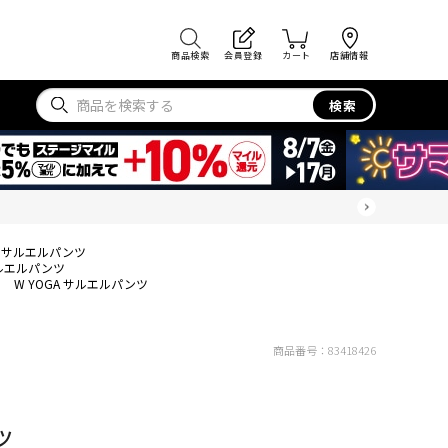
商品検索
会員登録
カート
店舗情報
検索
A サルエルパンツ
サルエルパンツ
W YOGA サルエルパンツ
商品番号：
83418426
ツ