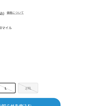
価格について
込)
20マイル
L
J/XL
お知らせを申込む