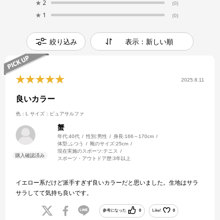
★
2
(0)
★
1
(0)
絞り込み
表示：新しい順
2025.8.11
良いカラー
色：L
サイズ：ピュアサルファ
蟹
年代:
40代
性別:
男性
身長:
166～170cm
体型:
ふつう
靴のサイズ:
25cm
現在実施のスポーツ:
テニス
スポーツ・アウトドア歴:
3年以上
イエロー系だけど派手すぎず良いカラーだと思いました。生地はサラ
サラしてて気持ち良いです。
参考になった
0
Like!
0