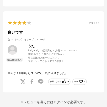
2025.9.3
良いです
色：L
サイズ：オリーブストレータ
うた
年代:
50代
性別:
男性
身長:
171～175cm
体型:
ふつう
靴のサイズ:
27cm
現在実施のスポーツ:
ゴルフ
スポーツ・アウトドア歴:
3年以上
柔らかく肌触りも良いので、気に入りました。
参考になった
0
Like!
0
※レビューを書くには
ログイン
が必要です。