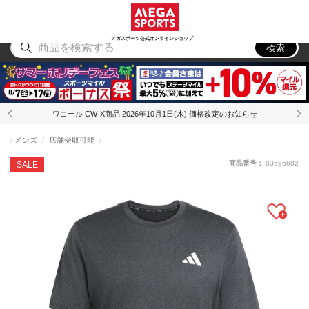
スポーツ
アウトドア
ブランド
アイテム
から探す
から探す
から探す
から探す
メガスポーツ公式オンラインショップ
検索
ワコール CW-X商品 2026年10月1日(木) 価格改定のお知らせ
メンズ
店舗受取可能
商品番号：
83696682
SALE