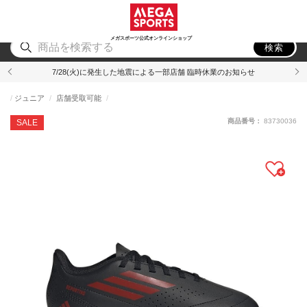
スポーツ
アウトドア
ブランド
アイテム
から探す
から探す
から探す
から探す
メガスポーツ公式オンラインショップ
検索
7/28(火)に発生した地震による一部店舗 臨時休業のお知らせ
ジュニア
店舗受取可能
商品番号：
83730036
SALE