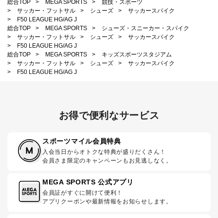
総合TOP
>
MEGA SPORTS
>
競技・スポーツ
>
サッカー・フットサル
>
シューズ
>
サッカースパイク
>
F50 LEAGUE HG/AG J
総合TOP
>
MEGA SPORTS
>
シューズ・スニーカー・スパイク
>
サッカー・フットサル
>
シューズ
>
サッカースパイク
>
F50 LEAGUE HG/AG J
総合TOP
>
MEGA SPORTS
>
キッズスポーツスタジアム
>
サッカー・フットサル
>
シューズ
>
サッカースパイク
>
F50 LEAGUE HG/AG J
お得で便利なサービス
スポーツマイル会員特典
入会当日からオトクな特典が盛りだくさん！
会員さま限定のキャンペーンもお見逃しなく。
MEGA SPORTS 公式アプリ
会員証がすぐに開けて便利！
アプリクーポンや最新情報をお知らせします。