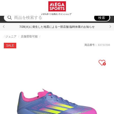
スポーツ
アウトドア
ブランド
アイテム
から探す
から探す
から探す
から探す
メガスポーツ公式オンラインショップ
検索
7/28(火)に発生した地震による一部店舗 臨時休業のお知らせ
ジュニア
店舗受取可能
商品番号：
83731596
SALE