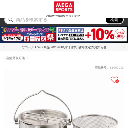
スポーツ
アウトドア
ブランド
アイテム
から探す
から探す
から探す
から探す
メガスポーツ公式オンラインショップ
検索
ワコール CW-X商品 2026年10月1日(木) 価格改定のお知らせ
店舗受取可能
商品番号：
83902932