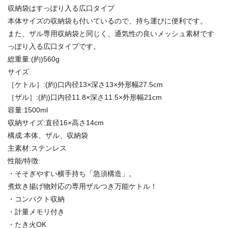
収納袋はすっぽり入る広口タイプ
本体サイズの収納袋も付いているので、持ち運びに便利です。
また、ザル専用収納袋と同じく、通気性の良いメッシュ素材です
っぽり入る広口タイプです。
総重量:(約)560g
サイズ:
［ケトル］:(約)口内径13×深さ13×外形幅27.5cm
［ザル］:(約)口内径11.8×深さ11.5×外形幅21cm
容量:1500ml
収納サイズ:直径16×高さ14cm
構成:本体、ザル、収納袋
主素材:ステンレス
性能/特徴:
・そそぎやすい横手持ち「急須構造」。
煮炊き揚げ物対応の専用ザルつき万能ケトル！
・コンパクト収納
・計量メモリ付き
・たき火OK