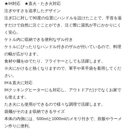
★IH対応 ★直火・たき火対応
注ぎやすさを追求したデザイン
注ぎ口に対して90度の位置にハンドルを設けたことで、手首を返
すだけで自然に注ぐことができ、注ぐ際に湯気が手にかかりにく
く安心。
ケトル内に収納できる便利なザル付き
ケトルにぴったりなハンドル付きのザルが付いているので、料理
の幅が広がります。
食材や麺をゆでたり、フライヤーとしても活躍します。
※火にかけると熱くなりますので、軍手や革手袋を着用してくだ
さい。
IH＆直火に対応
IHクッキングヒーターにも対応し、アウトドアだけでなくお家で
も使えます。
たき火にも使用ができるので様々な調理で活躍します。
袋麺がそのまま収納できるサイズ
本体の内側には、500mlと1000mlのメモリ付きで、炊飯やラーメ
ン作りに便利。