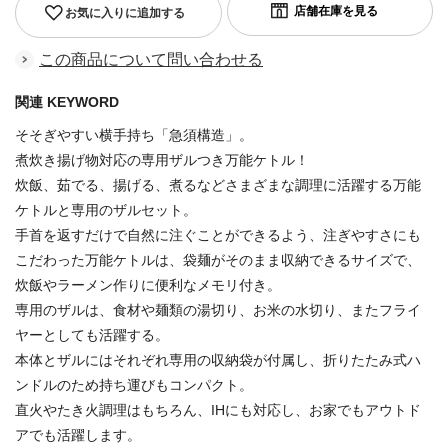
お気に入りに追加する
この商品について問い合わせる
関連 KEYWORD
そそぎやすい横手持ち「急須構造」。
煮炊き揚げ物対応の専用ザルつき万能ケトル！
炊飯、茹でる、揚げる、煮るなどさまざまな調理に活躍する万能
ケトルと専用のザルセット。
手首を返すだけで自然に注ぐことができるよう、注ぎやすさにも
こだわった万能ケトルは、袋麺がそのまま収納できるサイズで、
炊飯やラーメン作りに便利なメモリ付き。
専用のザルは、食材や麺類の湯切り、お米の水切り、またフライ
ヤーとしても活躍する。
本体とザルにはそれぞれ専用の収納袋が付属し、折りたたみ式ハ
ンドルのため持ち運びもコンパクト。
直火やたき火調理はもちろん、IHにも対応し、お家でもアウトド
アでも活躍します。