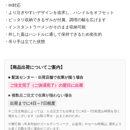
・IH対応
・より注ぎやすいデザインを追求し、ハンドルをオフセット
・ピッタリ収納できるザルが付属、調理の幅を広げます
・インスタントラーメンがそのまま収納可能
・外した蓋はハンドルに通して保持できるため衛生的
・吊り手は立てた状態
【商品出荷についてご案内】
■ 配送センター・出荷店舗で在庫が揃う場合
ご注文完了（ご決済完了）の翌日に出荷
■ 複数点ご注文で在庫が揃わない場合
出荷までに4日～7日程度
※ご注文商品によっては、１点注文でも出荷までに4日～7日程度お時間を頂く
場合もございます（お取り寄せ・おまとめのため）
※繁忙期（年末年始やゴールデンウィーク、お盆等）やセール時期は, 通常より
も多く日数を頂く場合がございます。